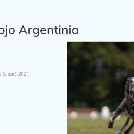
ojo Argentinia
s (clear)-2021
0