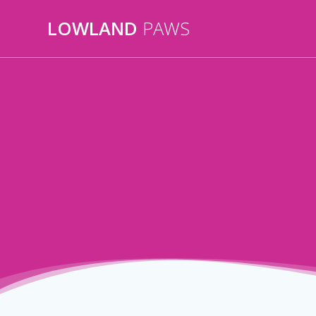
Ga
LOWLAND
PAWS
naar
de
inhoud