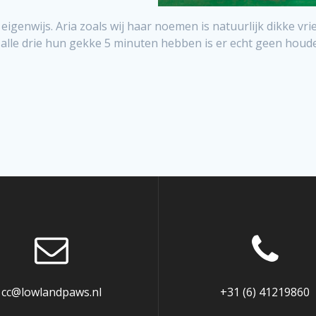
 eigenwijs. Aria zoals wij haar noemen is natuurlijk dikke vr
 alle drie hun gekke 5 minuten hebben is er echt geen houd
cc@lowlandpaws.nl
+31 (6) 41219860