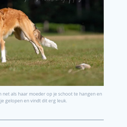
en net als haar moeder op je schoot te hangen en
je gelopen en vindt dit erg leuk.