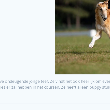
tive ondeugende jonge teef. Ze vindt het ook heerlijk om ev
lezier zal hebben in het coursen. Ze heeft al een puppy stuk