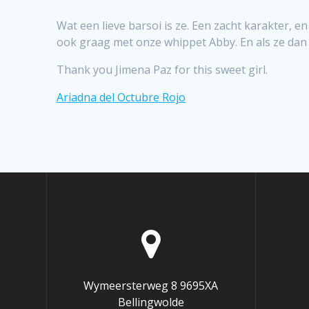
Wat een lieve barsoi is ze. Een zacht karakter, en
ook graag met onze whippet Abby. En als ze dan
Thank you Jimena Paz for this sweet girl.
Ariadna del Octubre Rojo
Wymeersterweg 8 9695XA
Bellingwolde