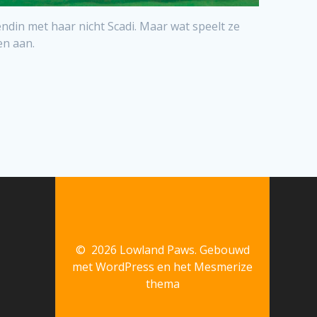
iendin met haar nicht Scadi. Maar wat speelt ze
en aan.
© 2026 Lowland Paws. Gebouwd
met WordPress en het
Mesmerize
thema